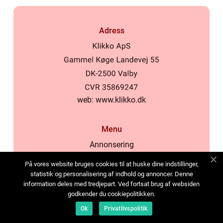
Adress
web:
www.klikko.dk
Menu
Annonsering
Om oss
På vores website bruges cookies til at huske dine indstillinger,
Cookies
statistik og personalisering af indhold og annoncer. Denne
information deles med tredjepart. Ved fortsat brug af websiden
Kontakta oss
godkender du cookiepolitikken.
Sitemap
Ok
Privatlivspolitik