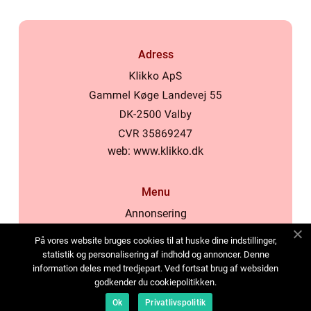
Adress
web:
www.klikko.dk
Menu
Annonsering
Om oss
På vores website bruges cookies til at huske dine indstillinger,
Cookies
statistik og personalisering af indhold og annoncer. Denne
information deles med tredjepart. Ved fortsat brug af websiden
Kontakta oss
godkender du cookiepolitikken.
Sitemap
Ok
Privatlivspolitik