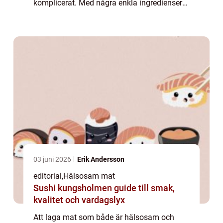
komplicerat. Med några enkla ingredienser
och smarta metoder kan vi skapa rätter som
ger nä...
03 juni 2026
Erik Andersson
editorial
,
Hälsosam mat
Sushi kungsholmen guide till smak,
kvalitet och vardagslyx
Att laga mat som både är hälsosam och