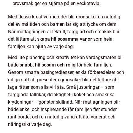
provsmak ger en stjärna på en veckotavla.
Med dessa kreativa metoder blir grönsaker en naturlig
del av måltiden och barnen lär sig att tycka om dem.
När matlagningen är lekfull, färgglad och smakrik blir
det lättare att
skapa hälsosamma vanor
som hela
familjen kan njuta av varje dag.
Med lite planering och kreativitet kan vardagsmaten bli
både
snabb, hälsosam och rolig
för hela familjen.
Genom smarta basingredienser, enkla förberedelser och
roliga sätt att presentera grönsaker blir det lättare att
laga rätter som alla vill äta. Små justeringar – som
färgglada tallrikar, delaktighet i köket och smakrika
kryddningar – gör stor skillnad. När matlagningen blir
både enkel och inspirerande får familjen fler stunder
runt bordet och en naturlig vana att äta varierat och
näringsrikt varje dag.