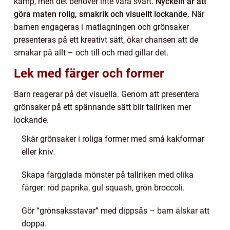
kamp, men det behöver inte vara svårt.
Nyckeln är att
göra maten rolig, smakrik och visuellt lockande
. När
barnen engageras i matlagningen och grönsaker
presenteras på ett kreativt sätt, ökar chansen att de
smakar på allt – och till och med gillar det.
Lek med färger och former
Barn reagerar på det visuella. Genom att presentera
grönsaker på ett spännande sätt blir tallriken mer
lockande.
Skär grönsaker i roliga former med små kakformar
eller kniv.
Skapa färgglada mönster på tallriken med olika
färger: röd paprika, gul squash, grön broccoli.
Gör “grönsaksstavar” med dippsås – barn älskar att
doppa.