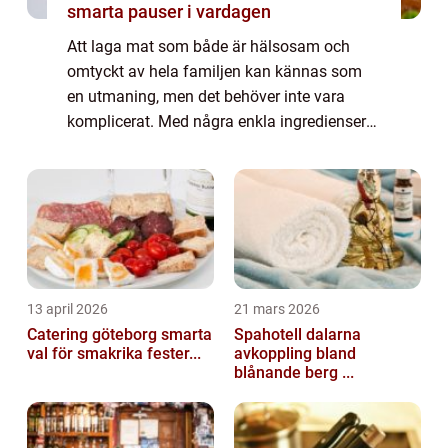
smarta pauser i vardagen
Att laga mat som både är hälsosam och
omtyckt av hela familjen kan kännas som
en utmaning, men det behöver inte vara
komplicerat. Med några enkla ingredienser
och smarta metoder kan vi skapa rätter som
ger nä...
13 april 2026
21 mars 2026
Catering göteborg smarta
Spahotell dalarna
val för smakrika fester...
avkoppling bland
blånande berg ...