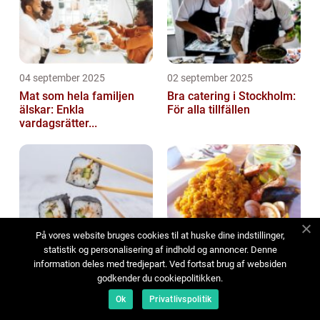
04 september 2025
02 september 2025
Mat som hela familjen
Bra catering i Stockholm:
älskar: Enkla
För alla tillfällen
vardagsrätter...
På vores website bruges cookies til at huske dine indstillinger,
03 augusti 2025
02 augusti 2025
statistik og personalisering af indhold og annoncer. Denne
Att hitta den bästa sushin
Spansk restaurang i
information deles med tredjepart. Ved fortsat brug af websiden
i Jönköping
Stockholm: En smakresa
godkender du cookiepolitikken.
till hj...
Ok
Privatlivspolitik