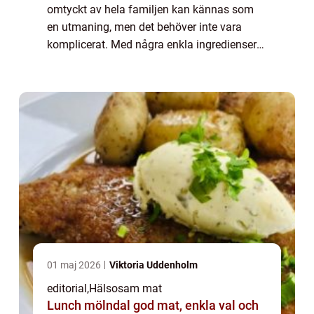
omtyckt av hela familjen kan kännas som
en utmaning, men det behöver inte vara
komplicerat. Med några enkla ingredienser
och smarta metoder kan vi skapa rätter som
ger nä...
01 maj 2026
Viktoria Uddenholm
editorial
,
Hälsosam mat
Lunch mölndal god mat, enkla val och