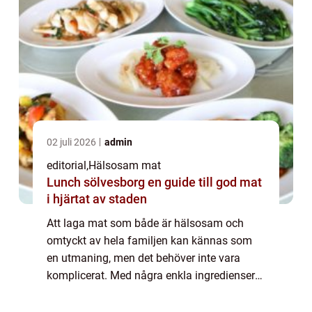
02 juli 2026
admin
editorial
,
Hälsosam mat
Lunch sölvesborg en guide till god mat
i hjärtat av staden
Att laga mat som både är hälsosam och
omtyckt av hela familjen kan kännas som
en utmaning, men det behöver inte vara
komplicerat. Med några enkla ingredienser
och smarta metoder kan vi skapa rätter som
ger nä...