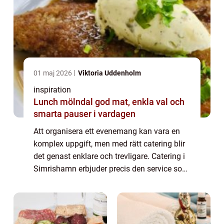
01 maj 2026
Viktoria Uddenholm
inspiration
Lunch mölndal god mat, enkla val och
smarta pauser i vardagen
Att organisera ett evenemang kan vara en
komplex uppgift, men med rätt catering blir
det genast enklare och trevligare. Catering i
Simrishamn erbjuder precis den service som
behövs för att lyfta högtidligheter till nya
höjder...