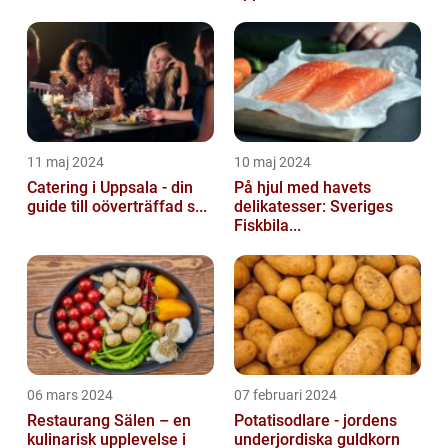
11 maj 2024
10 maj 2024
Catering i Uppsala - din
På hjul med havets
guide till oöverträffad s...
delikatesser: Sveriges
Fiskbila...
06 mars 2024
07 februari 2024
Restaurang Sälen – en
Potatisodlare - jordens
kulinarisk upplevelse i
underjordiska guldkorn