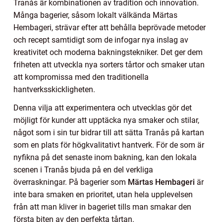
Tranås är kombinationen av tradition och innovation.
Många bagerier, såsom lokalt välkända Märtas
Hembageri, strävar efter att behålla beprövade metoder
och recept samtidigt som de infogar nya inslag av
kreativitet och moderna bakningstekniker. Det ger dem
friheten att utveckla nya sorters tårtor och smaker utan
att kompromissa med den traditionella
hantverksskickligheten.
Denna vilja att experimentera och utvecklas gör det
möjligt för kunder att upptäcka nya smaker och stilar,
något som i sin tur bidrar till att sätta Tranås på kartan
som en plats för högkvalitativt hantverk. För de som är
nyfikna på det senaste inom bakning, kan den lokala
scenen i Tranås bjuda på en del verkliga
överraskningar. På bagerier som
Märtas Hembageri
är
inte bara smaken en prioritet, utan hela upplevelsen
från att man kliver in bageriet tills man smakar den
första biten av den perfekta tårtan.