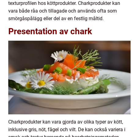
texturprofilen hos köttprodukter. Charkprodukter kan
vara både råa och tillagade och används ofta som
smörgåspålägg eller del av en festlig måltid.
Presentation av chark
Charkprodukter kan vara gjorda av olika typer av kött,
inklusive gris, nöt, fågel och vilt. De kan också variera i