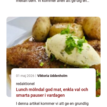
mellan dem. Vi kommer även att ge dig en
historisk genomgång av för- och nackdelar
med olika charkprodukter. Över...
01 maj 2026
Viktoria Uddenholm
redaktionel
Lunch mölndal god mat, enkla val och
smarta pauser i vardagen
I denna artikel kommer vi att ge en grundlig