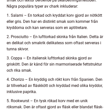
smak och textur beroende på bearbetningsmetoden.
Några populära typer av chark inkluderar:
1. Salami – En torkad och kryddat korv gjord av nötkött
eller gris. Den har en distinkt smak som kommer från
kryddorna och kan serveras som en aptitretare.
2. Prosciutto – En lufttorkad skinka från Italien. Detta är
en delikat och smakrik delikatess som oftast serveras i
tunna skivor.
3. Coppa – En italiensk lufttorkad skinka gjord av
griskött. Den är känd för sin marmoriserade fettstruktur
och rika smak.
4. Chorizo – En kryddig och rökt korv från Spanien. Den
är tillverkad av fläskkött och kryddad med olika kryddor,
inklusive paprika.
5. Rookwurst – En tysk rökad korv med en unik
röksmak. Den är oftast gjord av fläsk eller blandat fläsk-