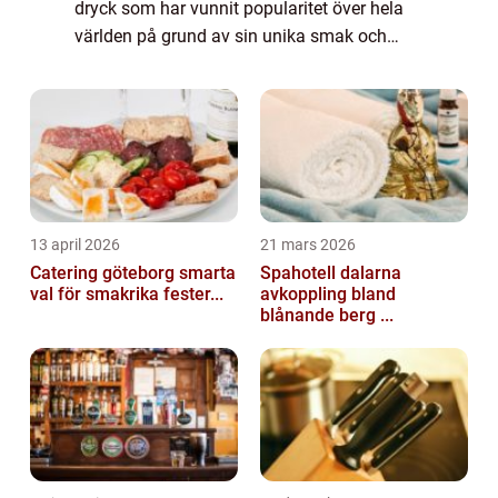
dryck som har vunnit popularitet över hela
världen på grund av sin unika smak och
mångsidighet. I denna artikel kommer vi att
utforska lambrusco vinets historia...
13 april 2026
21 mars 2026
Catering göteborg smarta
Spahotell dalarna
val för smakrika fester...
avkoppling bland
blånande berg ...