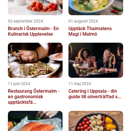
03 september 2024
01 augusti 2024
Brunch i Östermalm - En
Upptäck Thaimatens
Kulinarisk Upplevelse
Magi i Malmö
11 juni 2024
11 maj 2024
Restaurang Östermalm -
Catering i Uppsala - din
en gastronomisk
guide till oöverträffad s...
upptäcktsfä...