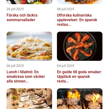
26 juli 2025
08 juli 2025
Färska och läckra
Utforska kulinariska
sommarsallader
upplevelser: En spansk
restau...
06 juli 2025
04 juli 2025
Lunch i Malmö: En
En guide till goda smaker:
smakresa som väcker
Upptäck en spansk
alla sinnen...
resta...