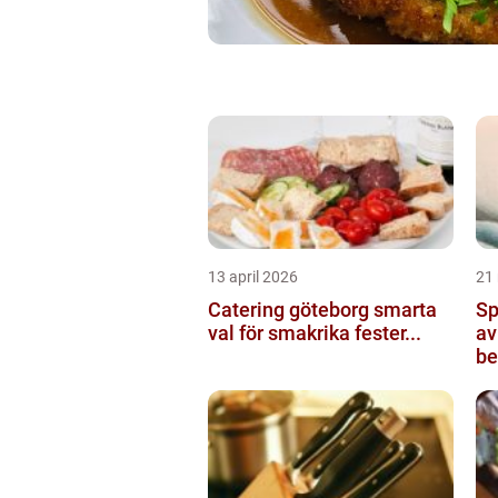
13 april 2026
21
Catering göteborg smarta
Sp
val för smakrika fester...
av
be