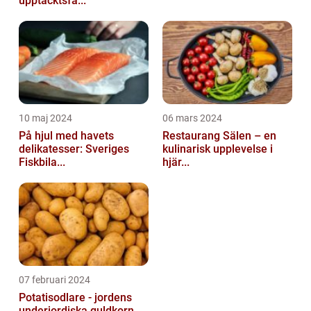
upptäcktsfä...
10 maj 2024
06 mars 2024
På hjul med havets
Restaurang Sälen – en
delikatesser: Sveriges
kulinarisk upplevelse i
Fiskbila...
hjär...
07 februari 2024
Potatisodlare - jordens
underjordiska guldkorn