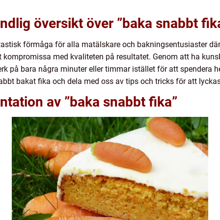
ndlig översikt över ”baka snabbt fik
tastisk förmåga för alla matälskare och bakningsentusiaster där
tt kompromissa med kvaliteten på resultatet. Genom att ha kunsk
k på bara några minuter eller timmar istället för att spendera he
abbt bakat fika och dela med oss av tips och tricks för att lyck
tation av ”baka snabbt fika”