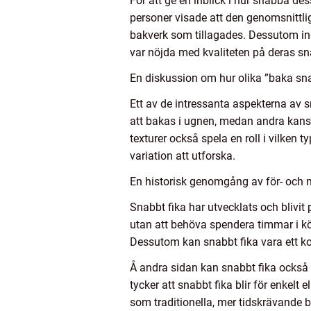
För att ge en inblick i hur snabba de
personer visade att den genomsnittliga
bakverk som tillagades. Dessutom in
var nöjda med kvaliteten på deras s
En diskussion om hur olika ”baka snab
Ett av de intressanta aspekterna av sn
att bakas i ugnen, medan andra kans
texturer också spela en roll i vilken 
variation att utforska.
En historisk genomgång av för- och n
Snabbt fika har utvecklats och blivit 
utan att behöva spendera timmar i köke
Dessutom kan snabbt fika vara ett kos
Å andra sidan kan snabbt fika också 
tycker att snabbt fika blir för enkel
som traditionella, mer tidskrävande 