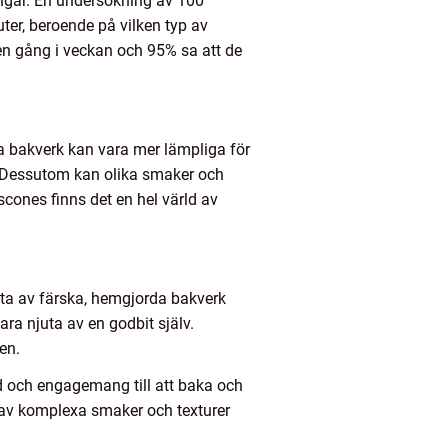
ningar. En undersökning av 100
uter, beroende på vilken typ av
en gång i veckan och 95% sa att de
ssa bakverk kan vara mer lämpliga för
. Dessutom kan olika smaker och
 scones finns det en hel värld av
njuta av färska, hemgjorda bakverk
ara njuta av en godbit själv.
en.
d och engagemang till att baka och
vå av komplexa smaker och texturer