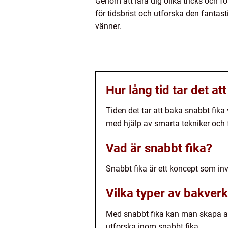
Genom att lära dig olika tricks och f
för tidsbrist och utforska den fantas
vänner.
Hur lång tid tar det at
Tiden det tar att baka snabbt fika
med hjälp av smarta tekniker och 
Vad är snabbt fika?
Snabbt fika är ett koncept som in
Vilka typer av bakver
Med snabbt fika kan man skapa allt
utforska inom snabbt fika.