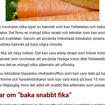
 involverar olika typer av bakverk som kan förberedas och bakas 
kakor. Det finns en mängd olika recept och tekniker som kan anv
 kvaliteten. Genom att använda förkortade tidsskalor, smarta 
tiska bakverk på bara några minuter.
 fika att välja mellan. Det kan vara enkla recept som kräver min
bakverk som involverar att använda färdiga mixar eller förberedd
nns det en mängd olika alternativ att utforska.
a inkluderar klassiska chokladmuffins som kan vara redo på bar
timme och hasselnötskakor som kan vara klara på bara 15 minut
r tillgänglig, finns det alltid ett snabbt fika-alternativ som pass
ar om ”baka snabbt fika”