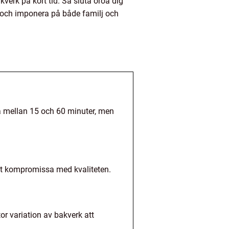
verk på kort tid. Så sluta oroa dig
ar och imponera på både familj och
ta mellan 15 och 60 minuter, men
att kompromissa med kvaliteten.
or variation av bakverk att