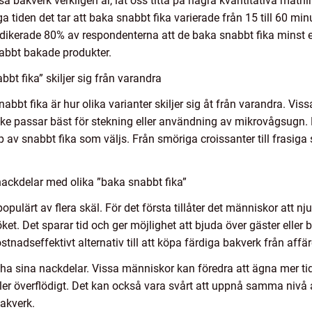
ssa bakverk verkligen är, låt oss titta på några kvantitativa mät
 tiden det tar att baka snabbt fika varierade från 15 till 60 min
dikerade 80% av respondenterna att de baka snabbt fika minst 
nabbt bakade produkter.
bt fika” skiljer sig från varandra
abbt fika är hur olika varianter skiljer sig åt från varandra. Vi
ke passar bäst för stekning eller användning av mikrovågsugn
typ av snabbt fika som väljs. Från smöriga croissanter till frasiga
ackdelar med olika ”baka snabbt fika”
populärt av flera skäl. För det första tillåter det människor att 
t. Det sparar tid och ger möjlighet att bjuda över gäster eller b
tnadseffektivt alternativ till att köpa färdiga bakverk från affär
ha sina nackdelar. Vissa människor kan föredra att ägna mer ti
t eller överflödigt. Det kan också vara svårt att uppnå samma ni
bakverk.