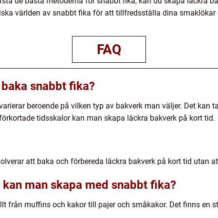
örstå de bästa metoderna för snabbt fika, kan du skapa läckra bak
tiska världen av snabbt fika för att tillfredsställa dina smaklök
FAQ
t baka snabbt fika?
 varierar beroende på vilken typ av bakverk man väljer. Det kan 
förkortade tidsskalor kan man skapa läckra bakverk på kort tid.
volverar att baka och förbereda läckra bakverk på kort tid utan 
k kan man skapa med snabbt fika?
 från muffins och kakor till pajer och småkakor. Det finns en st