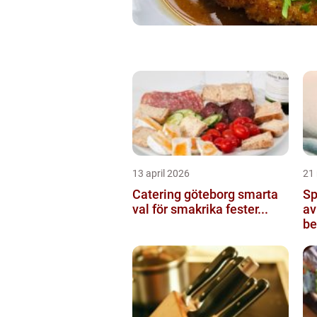
13 april 2026
21
Catering göteborg smarta
Sp
val för smakrika fester...
av
be