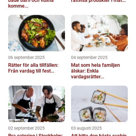
både barn och vuxna
rättvisa produkter i mat...
komme...
06 september 2025
04 september 2025
Rätter för alla tillfällen:
Mat som hela familjen
Från vardag till fest...
älskar: Enkla
vardagsrätter...
02 september 2025
03 augusti 2025
Bra catering i Stockholm:
Att hitta den bästa sushin