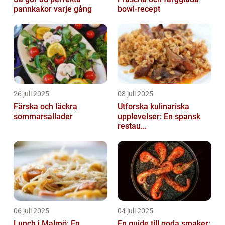
pannkakor varje gång
bowl-recept
26 juli 2025
08 juli 2025
Färska och läckra
Utforska kulinariska
sommarsallader
upplevelser: En spansk
restau...
06 juli 2025
04 juli 2025
Lunch i Malmö: En
En guide till goda smaker: