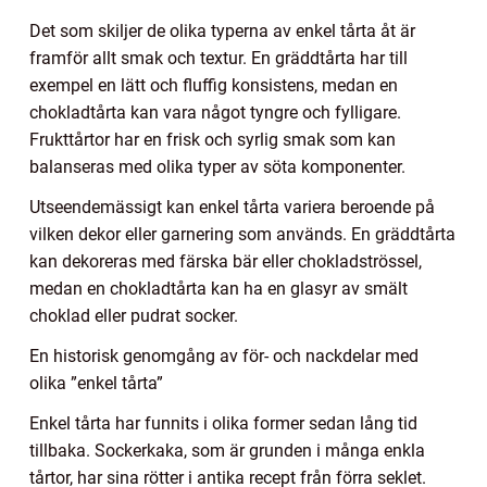
Det som skiljer de olika typerna av enkel tårta åt är
framför allt smak och textur. En gräddtårta har till
exempel en lätt och fluffig konsistens, medan en
chokladtårta kan vara något tyngre och fylligare.
Frukttårtor har en frisk och syrlig smak som kan
balanseras med olika typer av söta komponenter.
Utseendemässigt kan enkel tårta variera beroende på
vilken dekor eller garnering som används. En gräddtårta
kan dekoreras med färska bär eller chokladströssel,
medan en chokladtårta kan ha en glasyr av smält
choklad eller pudrat socker.
En historisk genomgång av för- och nackdelar med
olika ”enkel tårta”
Enkel tårta har funnits i olika former sedan lång tid
tillbaka. Sockerkaka, som är grunden i många enkla
tårtor, har sina rötter i antika recept från förra seklet.