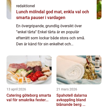
redaktionel
Lunch mölndal god mat, enkla val och
smarta pauser i vardagen
En övergripande, grundlig översikt över
”enkel tårta” Enkel tårta är en populär
efterrätt som lockar både stora och små.
Den är känd för sin enkelhet och
mångsidighet, vilket gör den till den perfekta
sötsaken för alla tillfällen. Med en ...
13 april 2026
21 mars 2026
Catering göteborg smarta
Spahotell dalarna
val för smakrika fester...
avkoppling bland
blånande berg ...