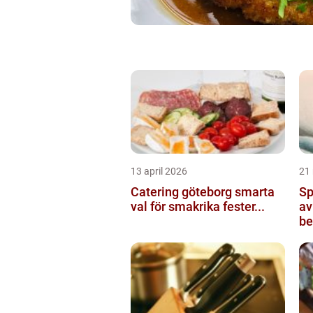
13 april 2026
21
Catering göteborg smarta
Sp
val för smakrika fester...
av
be