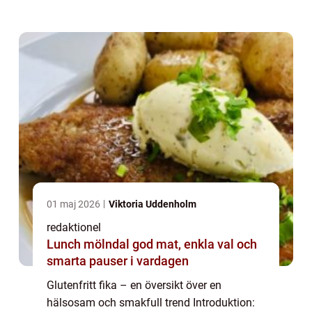
idag. För att möta deras behov har
glutenfria alternativ blivit allt populärare ...
01 maj 2026
Viktoria Uddenholm
redaktionel
Lunch mölndal god mat, enkla val och
smarta pauser i vardagen
Glutenfritt fika – en översikt över en
hälsosam och smakfull trend Introduktion: