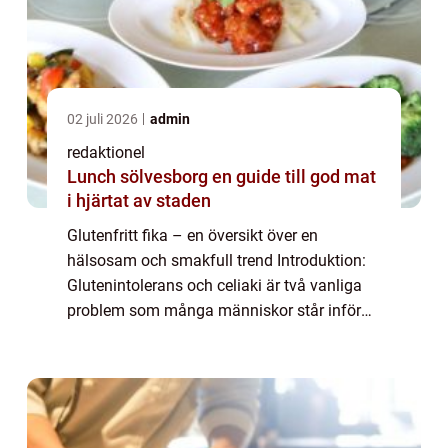
02 juli 2026
admin
redaktionel
Lunch sölvesborg en guide till god mat
i hjärtat av staden
Glutenfritt fika – en översikt över en
hälsosam och smakfull trend Introduktion:
Glutenintolerans och celiaki är två vanliga
problem som många människor står inför
idag. För att möta deras behov har
glutenfria alternativ blivit allt populärare ...