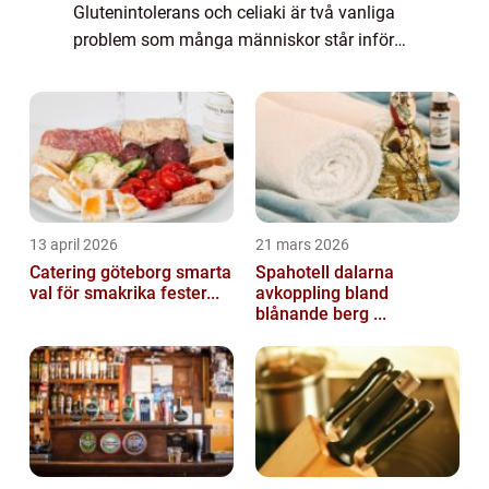
Glutenintolerans och celiaki är två vanliga
problem som många människor står inför
idag. För att möta deras behov har
glutenfria alternativ blivit allt populärare ...
13 april 2026
21 mars 2026
Catering göteborg smarta
Spahotell dalarna
val för smakrika fester...
avkoppling bland
blånande berg ...