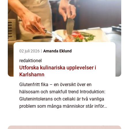
02 juli 2026
Amanda Eklund
redaktionel
Utforska kulinariska upplevelser i
Karlshamn
Glutenfritt fika – en översikt över en
hälsosam och smakfull trend Introduktion:
Glutenintolerans och celiaki är två vanliga
problem som många människor står inför
idag. För att möta deras behov har
glutenfria alternativ blivit allt populärare ...