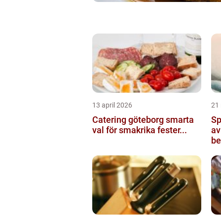
13 april 2026
21
Catering göteborg smarta
Sp
val för smakrika fester...
av
be