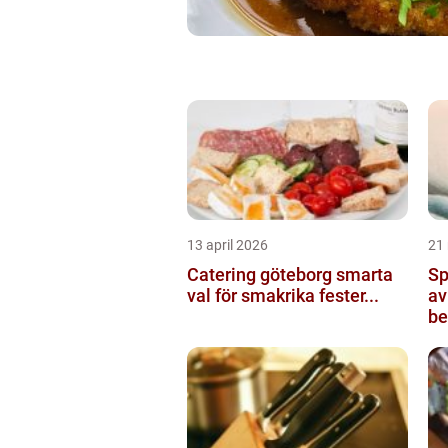
13 april 2026
21
Catering göteborg smarta
Sp
val för smakrika fester...
av
be