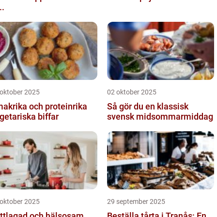
..
 oktober 2025
02 oktober 2025
akrika och proteinrika
Så gör du en klassisk
getariska biffar
svensk midsommarmiddag
 oktober 2025
29 september 2025
ttlagad och hälsosam
Beställa tårta i Tranås: En