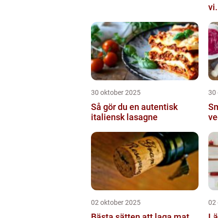
vi.
30 oktober 2025
30
Så gör du en autentisk
Sm
italiensk lasagne
ve
02 oktober 2025
02
Bästa sätten att laga mat
Lä