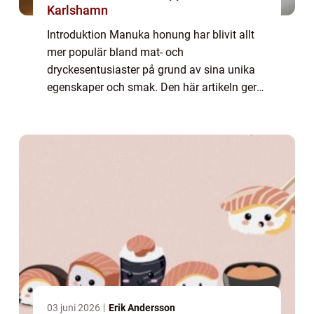
Karlshamn
Introduktion Manuka honung har blivit allt
mer populär bland mat- och
dryckesentusiaster på grund av sina unika
egenskaper och smak. Den här artikeln ger
en grundlig översikt över manuka honung,
vad det är och varför det har blivit så
eftertraktat. V...
03 juni 2026
Erik Andersson