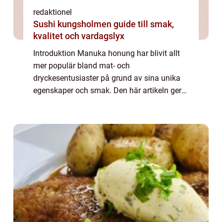
redaktionel
Sushi kungsholmen guide till smak,
kvalitet och vardagslyx
Introduktion Manuka honung har blivit allt
mer populär bland mat- och
dryckesentusiaster på grund av sina unika
egenskaper och smak. Den här artikeln ger
en grundlig översikt över manuka honung,
vad det är och varför det har blivit så
eftertraktat. V...