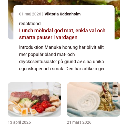
01 maj 2026
Viktoria Uddenholm
redaktionel
Lunch mölndal god mat, enkla val och
smarta pauser i vardagen
Introduktion Manuka honung har blivit allt
mer populär bland mat- och
dryckesentusiaster på grund av sina unika
egenskaper och smak. Den här artikeln ger
en grundlig översikt över manuka honung,
vad det är och varför det har blivit så
eftertraktat. V...
13 april 2026
21 mars 2026