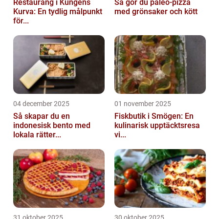
Restaurang i Kungens
Så gör du paleo-pizza
Kurva: En tydlig målpunkt
med grönsaker och kött
för...
04 december 2025
01 november 2025
Så skapar du en
Fiskbutik i Smögen: En
indonesisk bento med
kulinarisk upptäcktsresa
lokala rätter...
vi...
31 oktober 2025
30 oktober 2025