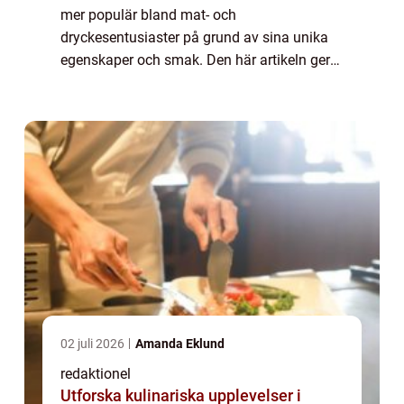
mer populär bland mat- och
dryckesentusiaster på grund av sina unika
egenskaper och smak. Den här artikeln ger
en grundlig översikt över manuka honung,
vad det är och varför det har blivit så
eftertraktat. V...
02 juli 2026
Amanda Eklund
redaktionel
Utforska kulinariska upplevelser i