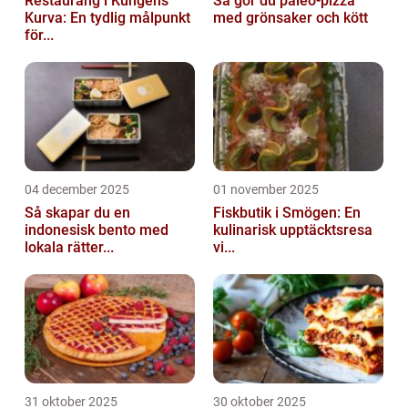
Restaurang i Kungens
Så gör du paleo-pizza
Kurva: En tydlig målpunkt
med grönsaker och kött
för...
04 december 2025
01 november 2025
Så skapar du en
Fiskbutik i Smögen: En
indonesisk bento med
kulinarisk upptäcktsresa
lokala rätter...
vi...
31 oktober 2025
30 oktober 2025