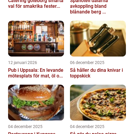
Catering göteborg smarta
Spahotell dalarna
val för smakrika fester...
avkoppling bland
blånande berg ...
12 januari 2026
06 december 2025
Pub i Uppsala: En levande
Så håller du dina knivar i
mötesplats för mat, öl o...
toppskick
04 december 2025
04 december 2025