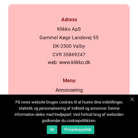
Adress
web:
www.klikko.dk
Menu
Annonsering
Om oss
På vores website bruges cookies til at huske dine indstillinger,
Cookies
statistik og personalisering af indhold og annoncer. Denne
information deles med tredjepart. Ved fortsat brug af websiden
Kontakta oss
godkender du cookiepolitikken.
Sitemap
Ok
Privatlivspolitik