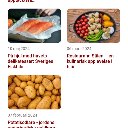
upptäcktsfä...
10 maj 2024
06 mars 2024
På hjul med havets
Restaurang Sälen – en
delikatesser: Sveriges
kulinarisk upplevelse i
Fiskbila...
hjär...
07 februari 2024
Potatisodlare - jordens
underjordiska guldkorn