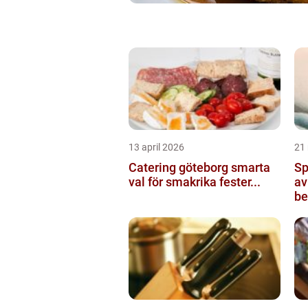
13 april 2026
21
Catering göteborg smarta
Sp
val för smakrika fester...
av
be