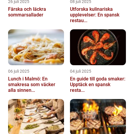
26 juli 2025
08 juli 2025
Färska och läckra
Utforska kulinariska
sommarsallader
upplevelser: En spansk
restau...
06 juli 2025
04 juli 2025
Lunch i Malmö: En
En guide till goda smaker:
smakresa som väcker
Upptäck en spansk
alla sinnen...
resta...