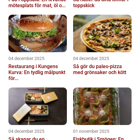
mötesplats för mat, öl o...
toppskick
04 december 2025
04 december 2025
Restaurang i Kungens
Så gör du paleo-pizza
Kurva: En tydlig målpunkt
med grönsaker och kött
för...
04 december 2025
01 november 2025
Så skapar du en
Fiskbutik i Smögen: En