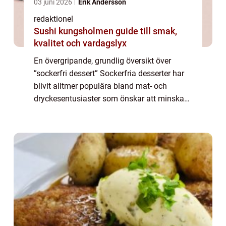
03 juni 2026
Erik Andersson
redaktionel
Sushi kungsholmen guide till smak,
kvalitet och vardagslyx
En övergripande, grundlig översikt över
”sockerfri dessert” Sockerfria desserter har
blivit alltmer populära bland mat- och
dryckesentusiaster som önskar att minska
sitt sockerintag utan att avstå från söta
smaker. Att kunna njuta av en l...