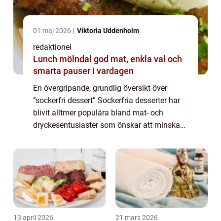
01 maj 2026
Viktoria Uddenholm
redaktionel
Lunch mölndal god mat, enkla val och
smarta pauser i vardagen
En övergripande, grundlig översikt över
”sockerfri dessert” Sockerfria desserter har
blivit alltmer populära bland mat- och
dryckesentusiaster som önskar att minska
sitt sockerintag utan att avstå från söta
smaker. Att kunna njuta av en l...
13 april 2026
21 mars 2026