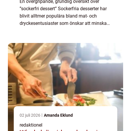
En övergripande, grundlig översikt över
”sockerfri dessert” Sockerfria desserter har
blivit alltmer populära bland mat- och
dryckesentusiaster som önskar att minska
sitt sockerintag utan att avstå från söta
smaker. Att kunna njuta av en l...
02 juli 2026
Amanda Eklund
redaktionel