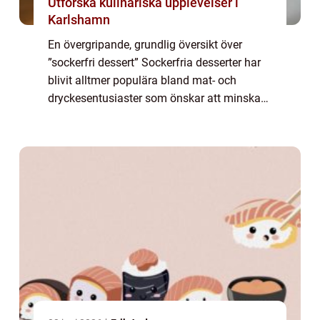
Utforska kulinariska upplevelser i
Karlshamn
En övergripande, grundlig översikt över
”sockerfri dessert” Sockerfria desserter har
blivit alltmer populära bland mat- och
dryckesentusiaster som önskar att minska
sitt sockerintag utan att avstå från söta
smaker. Att kunna njuta av en l...