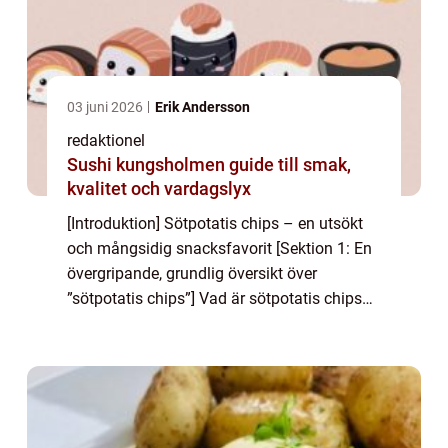
03 juni 2026
Erik Andersson
redaktionel
Sushi kungsholmen guide till smak,
kvalitet och vardagslyx
[Introduktion] Sötpotatis chips – en utsökt
och mångsidig snacksfavorit [Sektion 1: En
övergripande, grundlig översikt över
”sötpotatis chips”] Vad är sötpotatis chips
och dess popularitet Sötpotatis chips, även
kända som sötpotatis...