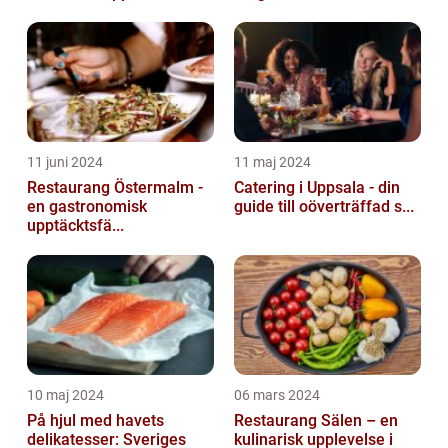
11 juni 2024
11 maj 2024
Restaurang Östermalm -
Catering i Uppsala - din
en gastronomisk
guide till oöverträffad s...
upptäcktsfä...
10 maj 2024
06 mars 2024
På hjul med havets
Restaurang Sälen – en
delikatesser: Sveriges
kulinarisk upplevelse i