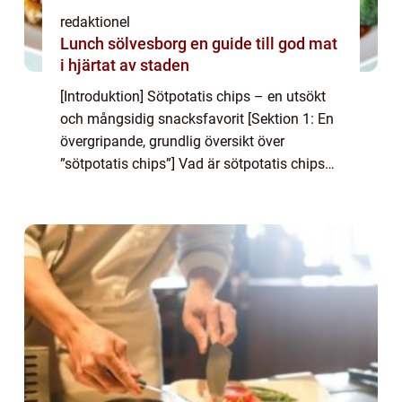
redaktionel
Lunch sölvesborg en guide till god mat
i hjärtat av staden
[Introduktion] Sötpotatis chips – en utsökt
och mångsidig snacksfavorit [Sektion 1: En
övergripande, grundlig översikt över
”sötpotatis chips”] Vad är sötpotatis chips
och dess popularitet Sötpotatis chips, även
kända som sötpotatis...