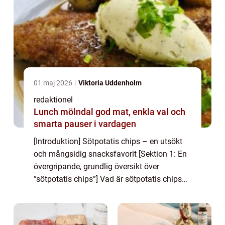
01 maj 2026
Viktoria Uddenholm
redaktionel
Lunch mölndal god mat, enkla val och
smarta pauser i vardagen
[Introduktion] Sötpotatis chips – en utsökt
och mångsidig snacksfavorit [Sektion 1: En
övergripande, grundlig översikt över
”sötpotatis chips”] Vad är sötpotatis chips
och dess popularitet Sötpotatis chips, även
kända som sötpotatis...