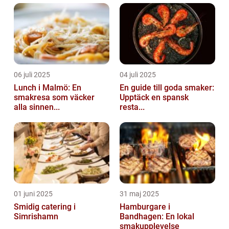
06 juli 2025
04 juli 2025
Lunch i Malmö: En
En guide till goda smaker:
smakresa som väcker
Upptäck en spansk
alla sinnen...
resta...
01 juni 2025
31 maj 2025
Smidig catering i
Hamburgare i
Simrishamn
Bandhagen: En lokal
smakupplevelse