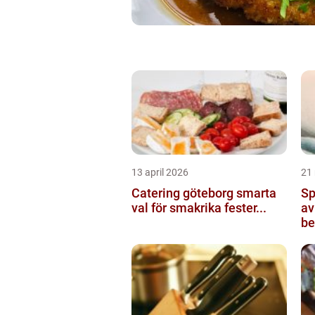
13 april 2026
21
Catering göteborg smarta
Sp
val för smakrika fester...
av
be