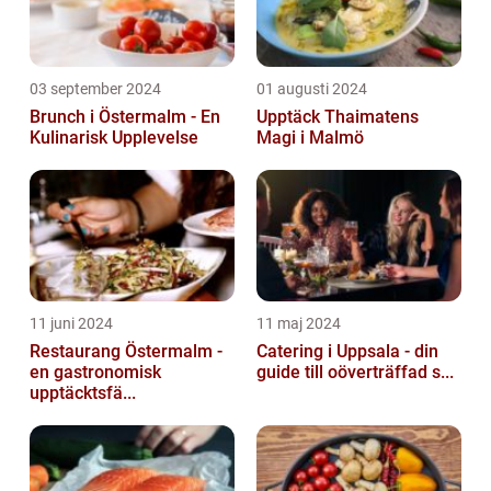
03 september 2024
01 augusti 2024
Brunch i Östermalm - En
Upptäck Thaimatens
Kulinarisk Upplevelse
Magi i Malmö
11 juni 2024
11 maj 2024
Restaurang Östermalm -
Catering i Uppsala - din
en gastronomisk
guide till oöverträffad s...
upptäcktsfä...