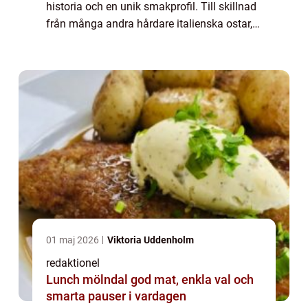
historia och en unik smakprofil. Till skillnad
från många andra hårdare italienska ostar,
är taleggio ost halvhård till mjuk och har en
slät, smörig konsistens...
01 maj 2026
Viktoria Uddenholm
redaktionel
Lunch mölndal god mat, enkla val och
smarta pauser i vardagen