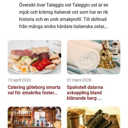
Översikt över Taleggio ost Taleggio ost är en
mjuk och krämig italiensk ost som har en rik
historia och en unik smakprofil. Till skillnad
från många andra hårdare italienska ostar,
är taleggio ost halvhård till mjuk och har en
slät, smörig konsistens...
13 april 2026
21 mars 2026
Catering göteborg smarta
Spahotell dalarna
val för smakrika fester...
avkoppling bland
blånande berg ...