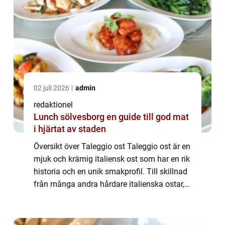
02 juli 2026
admin
redaktionel
Lunch sölvesborg en guide till god mat
i hjärtat av staden
Översikt över Taleggio ost Taleggio ost är en
mjuk och krämig italiensk ost som har en rik
historia och en unik smakprofil. Till skillnad
från många andra hårdare italienska ostar,
är taleggio ost halvhård till mjuk och har en
slät, smörig konsistens...