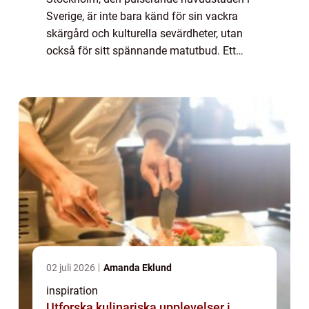
Sverige, är inte bara känd för sin vackra
skärgård och kulturella sevärdheter, utan
också för sitt spännande matutbud. Ett
gastronomiskt fenomen som har blivit allt
mer populärt här är tapas. I denna artikel
ko...
02 juli 2026
Amanda Eklund
inspiration
Utforska kulinariska upplevelser i