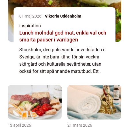
01 maj 2026
Viktoria Uddenholm
inspiration
Lunch mölndal god mat, enkla val och
smarta pauser i vardagen
Stockholm, den pulserande huvudstaden i
Sverige, är inte bara känd för sin vackra
skärgård och kulturella sevärdheter, utan
också för sitt spännande matutbud. Ett
gastronomiskt fenomen som har blivit allt
mer populärt här är tapas. I denna artikel
ko...
13 april 2026
21 mars 2026