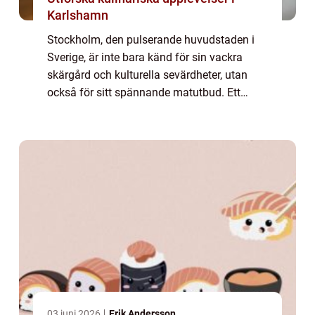
Karlshamn
Stockholm, den pulserande huvudstaden i
Sverige, är inte bara känd för sin vackra
skärgård och kulturella sevärdheter, utan
också för sitt spännande matutbud. Ett
gastronomiskt fenomen som har blivit allt
mer populärt här är tapas. I denna artikel
ko...
03 juni 2026
Erik Andersson