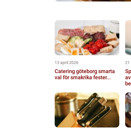
13 april 2026
21
Catering göteborg smarta
Sp
val för smakrika fester...
av
be